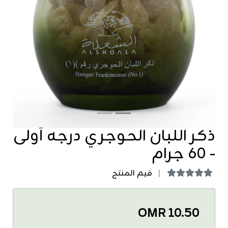
revious
Next
ذكر اللبان الحوجري درجه أولى
- ٦٠ جرام
قيم المنتج
OMR 10.50