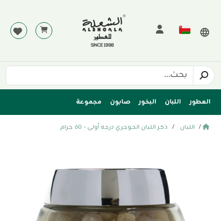
العطور
اللبان
البخور
صابون
مجموعة
اللبان
ذكر اللبان الحوجري درجه أولى - ٦٠ جرام