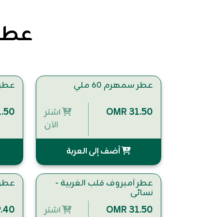
عطور
عطر سمهرم 60 ملي
عطر ش
.50
OMR 31.50
اشتر
الآن
أضف إلى العربة
عطر أمبروف قلب الغربية -
عطر ش
نسائي
.40
OMR 31.50
اشتر