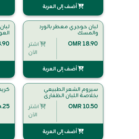
أضف إلى العربة
لبان حوجري معطر بالورد
لبان
والمسك
العو
.90
OMR 18.90
اشتر
الآن
أضف إلى العربة
سيروم الشعر الطبيعي
كريم ا
بخلاصة اللبان الظفاري
ودهن العود 60 ملي
.25
OMR 10.50
اشتر
الآن
أضف إلى العربة