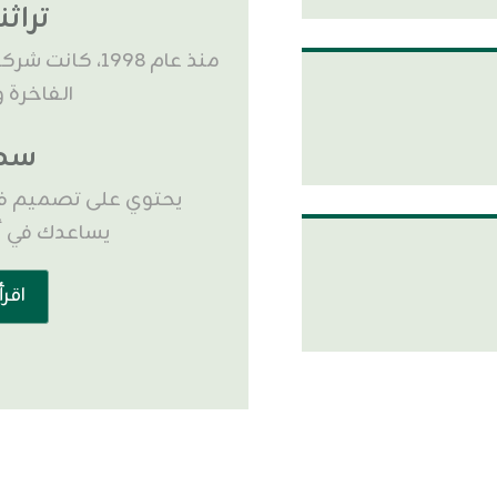
تراثنا
منذ عام 1998، 
الفاخرة و
سهل
يحتوي على تصميم فري
يساعدك في أدا
اقرأ