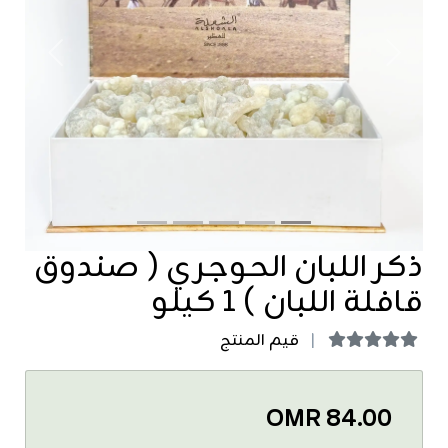
revious
Next
ذكر اللبان الحوجري ( صندوق
قافلة اللبان ) ١ كيلو
قيم المنتج
OMR 84.00