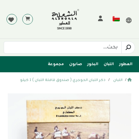
العطور
اللبان
البخور
صابون
مجموعة
اللبان
ذكر اللبان الحوجري ( صندوق قافلة اللبان ) ١ كيلو